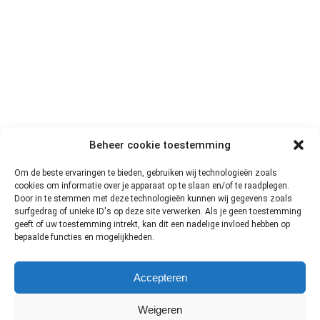
Beheer cookie toestemming
Om de beste ervaringen te bieden, gebruiken wij technologieën zoals
cookies om informatie over je apparaat op te slaan en/of te raadplegen.
Door in te stemmen met deze technologieën kunnen wij gegevens zoals
Over ons
surfgedrag of unieke ID's op deze site verwerken. Als je geen toestemming
geeft of uw toestemming intrekt, kan dit een nadelige invloed hebben op
bepaalde functies en mogelijkheden.
Deze site is opgezet door een professionele dronevlieger. Ik ben
Niels en wil je graag helpen met jouw keuze in de wereld van drones!
Accepteren
Weigeren