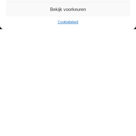
Bekijk voorkeuren
Drone kopen?
Cookiebeleid
Drone tips en tricks
Beste drone deals
Schrijf je in voor de laatste deals
2026 copyright Dronevlieger.nl Vergelijk Drones & Prijzen | Drone met