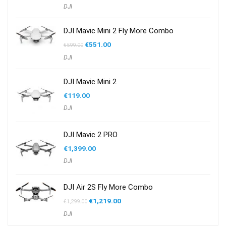
DJI
DJI Mavic Mini 2 Fly More Combo
Oorspronkelijke
Huidige
€
551.00
€
599.00
prijs
prijs
DJI
was:
is:
€599.00.
€551.00.
DJI Mavic Mini 2
€
119.00
DJI
DJI Mavic 2 PRO
€
1,399.00
DJI
DJI Air 2S Fly More Combo
Oorspronkelijke
Huidige
€
1,219.00
€
1,299.00
prijs
prijs
DJI
was:
is:
€1,299.00.
€1,219.00.