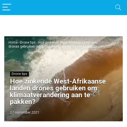
Home
-
Drone tips
-
Hoe zinkende West-Afrikaanse landen
drones gebruiken om klimaatverandering aan te pakken?
Drone tips
Hoe zinkende West-Afrikaanse
landen drones gebruiken om
klimaatverandering aan te
pakken?
27 september 2021