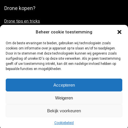
Drone kopen?
Drone tips en tricks
Beste drone deals
Beheer cookie toestemming
Om de beste ervaringen te bieden, gebruiken wij technologieën zoals
cookies om informatie over je apparaat op te slaan en/of te raadplegen.
Door in te stemmen met deze technologieën kunnen wij gegevens zoals
Schrijf je in voor de laatste deals
surfgedrag of unieke ID's op deze site verwerken. Als je geen toestemming
geeft of uw toestemming intrekt, kan dit een nadelige invloed hebben op
bepaalde functies en mogelijkheden.
Accepteren
Weigeren
Bekijk voorkeuren
2026 copyright Dronevlieger.nl Vergelijk Drones & Prijzen | Drone met
camera | DJI drones
Cookiebeleid