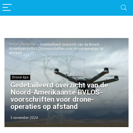
Home
-
Drone tips
-
Gedetailleerd overzicht van de Noord-
Amerikaanse BVLOS-voorschriften voor drone-operaties op
afstand
Drone tips
Gedetailleerd overzicht van de
Noord-Amerikaanse BVLOS-
voorschriften voor drone-
operaties op afstand
5 november 2024