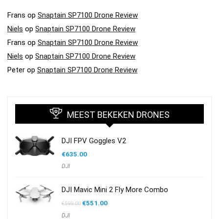
Frans
op
Snaptain SP7100 Drone Review
Niels
op
Snaptain SP7100 Drone Review
Frans
op
Snaptain SP7100 Drone Review
Niels
op
Snaptain SP7100 Drone Review
Peter
op
Snaptain SP7100 Drone Review
MEEST BEKEKEN DRONES
DJI FPV Goggles V2
€
635.00
DJI
DJI Mavic Mini 2 Fly More Combo
Oorspronkelijke
Huidige
€
551.00
€
599.00
prijs
prijs
DJI
was:
is: