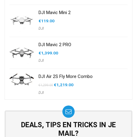
€599.00.
€551.00.
DJI Mavic Mini 2
€
119.00
DJI
DJI Mavic 2 PRO
€
1,399.00
DJI
DJI Air 2S Fly More Combo
Oorspronkelijke
Huidige
€
1,219.00
€
1,299.00
prijs
prijs
DJI
was:
is:
€1,299.00.
€1,219.00.
DEALS, TIPS EN TRICKS IN JE
MAIL?