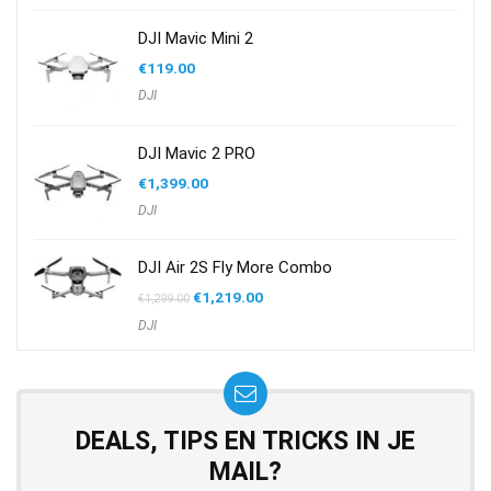
€599.00.
€551.00.
DJI Mavic Mini 2
€
119.00
DJI
DJI Mavic 2 PRO
€
1,399.00
DJI
DJI Air 2S Fly More Combo
Oorspronkelijke
Huidige
€
1,219.00
€
1,299.00
prijs
prijs
DJI
was:
is:
€1,299.00.
€1,219.00.
DEALS, TIPS EN TRICKS IN JE
MAIL?