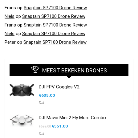
Frans
op
Snaptain SP7100 Drone Review
Niels
op
Snaptain SP7100 Drone Review
Frans
op
Snaptain SP7100 Drone Review
Niels
op
Snaptain SP7100 Drone Review
Peter
op
Snaptain SP7100 Drone Review
MEEST BEKEKEN DRONES
DJI FPV Goggles V2
€
635.00
DJI
DJI Mavic Mini 2 Fly More Combo
Oorspronkelijke
Huidige
€
551.00
€
599.00
prijs
prijs
DJI
was:
is: