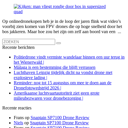
Op onlinedronekopen heb je in de loop der jaren flink wat video’s
voorbij zien komen van FPV drones die op hoge snelheid door het
bos jakkeren. Maar hoe zou het zijn om zelf aan boord van een ...
Recente berichten
Politiedrone vindt vermiste wandelaar binnen een uur terug in
het Wienerwald |
Málaga is een bestemming die blijft verrassen
Luchthaven Leipzig tijdelijk dicht na vondst drone met
explosieve lading |
Reminder: nog tot 15 augustus om mee te doen aan de
Dronefotowedstrijd 2026 |
Amerikaanse luchtvaartautoriteit ziet geen grote
milieubezwaren voor dronebezorging |
Recente reacties
Frans
op
Snaptain SP7100 Drone Review
Niels
op
Snaptain SP7100 Drone Review
Frans
op
Snaptain SP7100 Drone Review