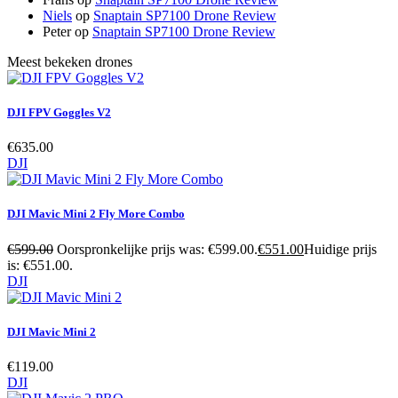
Niels
op
Snaptain SP7100 Drone Review
Peter
op
Snaptain SP7100 Drone Review
Meest bekeken drones
DJI FPV Goggles V2
€
635.00
DJI
DJI Mavic Mini 2 Fly More Combo
€
599.00
Oorspronkelijke prijs was: €599.00.
€
551.00
Huidige prijs
is: €551.00.
DJI
DJI Mavic Mini 2
€
119.00
DJI