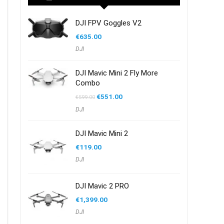
DJI FPV Goggles V2
€
635.00
DJI
DJI Mavic Mini 2 Fly More
Combo
Oorspronkelijke
Huidige
€
551.00
€
599.00
prijs
prijs
DJI
was:
is:
€599.00.
€551.00.
DJI Mavic Mini 2
€
119.00
DJI
DJI Mavic 2 PRO
€
1,399.00
DJI