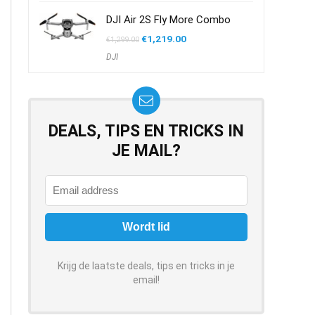
DJI Air 2S Fly More Combo
Oorspronkelijke
Huidige
€
1,219.00
€
1,299.00
prijs
prijs
DJI
was:
is:
€1,299.00.
€1,219.00.
DEALS, TIPS EN TRICKS IN
JE MAIL?
Krijg de laatste deals, tips en tricks in je
email!