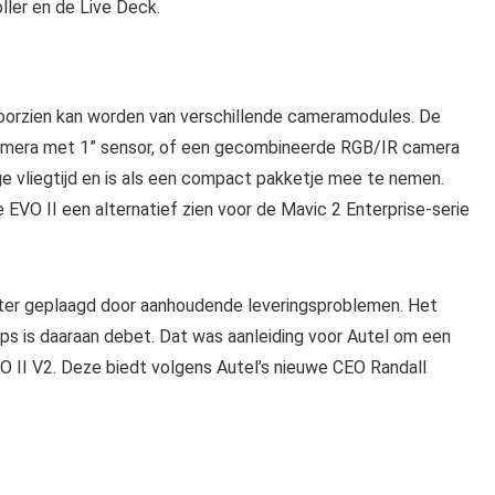
ler en de Live Deck.
voorzien kan worden van verschillende cameramodules. De
camera met 1” sensor, of een gecombineerde RGB/IR camera
ge vliegtijd en is als een compact pakketje mee te nemen.
e EVO II een alternatief zien voor de Mavic 2 Enterprise-serie
hter geplaagd door aanhoudende leveringsproblemen. Het
ps is daaraan debet. Dat was aanleiding voor Autel om een
VO II V2. Deze biedt volgens Autel’s nieuwe CEO Randall