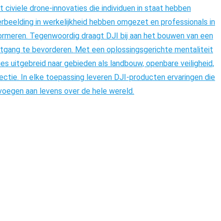
civiele drone-innovaties die individuen in staat hebben
verbeelding in werkelijkheid hebben omgezet en professionals in
ormeren. Tegenwoordig draagt ​​DJI bij aan het bouwen van een
itgang te bevorderen. Met een oplossingsgerichte mentaliteit
es uitgebreid naar gebieden als landbouw, openbare veiligheid,
ectie. In elke toepassing leveren DJI-producten ervaringen die
voegen aan levens over de hele wereld.