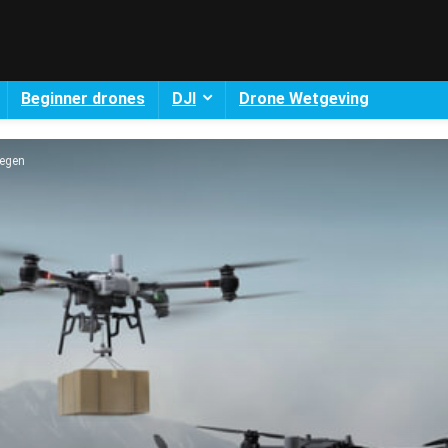
Beginner drones
DJI
Drone Wetgeving
iegen