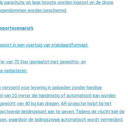
rde parachute op lage hoogte worden ingezet en de drone
s eigendommen worden beschermd.
nsportscenario’s
sport in een voertuig van standaardformaat.
er van 70 liter geplaatst
met gewichts- en
te verbeteren.
n vervoerd voor levering in gebieden zonder handige
el van 20 meter die handmatig of automatisch kan worden
ewicht van 40 kg kan dragen. AR-projectie helpt bij het
ecteerde landingspunt aan te geven. Tijdens de vlucht kan de
ssen, waardoor de ladingszwaai automatisch wordt verminderd.