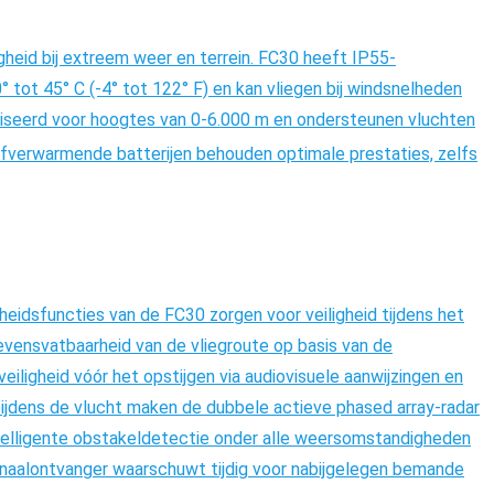
gheid bij extreem weer en terrein. FC30 heeft IP55-
 tot 45° C (-4° tot 122° F) en kan vliegen bij windsnelheden
liseerd voor hoogtes van 0-6.000 m en ondersteunen vluchten
fverwarmende batterijen behouden optimale prestaties, zelfs
heidsfuncties van de FC30 zorgen voor veiligheid tijdens het
levensvatbaarheid van de vliegroute op basis van de
ligheid vóór het opstijgen via audiovisuele aanwijzingen en
. Tijdens de vlucht maken de dubbele actieve phased array-radar
ntelligente obstakeldetectie onder alle weersomstandigheden
aalontvanger waarschuwt tijdig voor nabijgelegen bemande