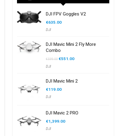
DJI FPV Goggles V2
€
635.00
DJI
DJI Mavic Mini 2 Fly More
Combo
Oorspronkelijke
Huidige
€
551.00
€
599.00
prijs
prijs
DJI
was:
is:
€599.00.
€551.00.
DJI Mavic Mini 2
€
119.00
DJI
DJI Mavic 2 PRO
€
1,399.00
DJI