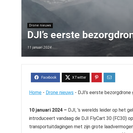
Drone nieuws
DJI’s eerste bezorgdro
11 januari 2024
Home
-
Drone nieuws
-
DJI’s eerste bezorgdrone 
10 januari 2024 –
DJI, ’s werelds leider op het g
introduceert vandaag de DJI FlyCart 30 (FC30) o
transportuitdagingen met zijn grote laadvermogen,