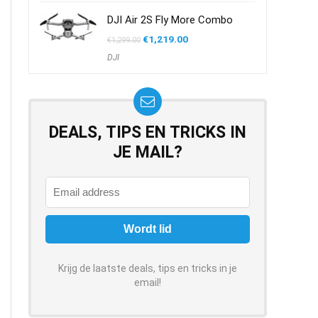
DJI Air 2S Fly More Combo
Oorspronkelijke
Huidige
€
1,219.00
€
1,299.00
prijs
prijs
DJI
was:
is:
€1,299.00.
€1,219.00.
DEALS, TIPS EN TRICKS IN
JE MAIL?
Krijg de laatste deals, tips en tricks in je
email!