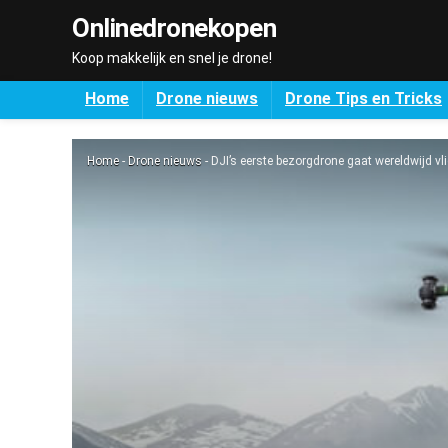
Onlinedronekopen
Koop makkelijk en snel je drone!
Home
Drone nieuws
Drone Tips en Tricks
Home
-
Drone nieuws
-
DJI’s eerste bezorgdrone gaat wereldwijd vl