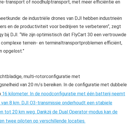
re-transport of noodhulptransport, met meer efficiëntie en
tkunde: de industriële drones van DJI hebben industrieën
s en de productiviteit voor bedrijven te verbeteren”, zegt
y bij DJI. “We zijn optimistisch dat FlyCart 30 een vertrouwde
j complexe terrein- en terminaltransportproblemen efficiënt,
n opgelost.”
chtbladige, multi-rotorconfiguratie met
gsnelheid van 20 m/s bereiken.
In de configuratie met dubbele
n
16 kilometer
. In de noodconfiguratie met één batterij neemt
 van 8 km. DJI O3-transmissie onderhoudt een stabiele
en tot 20 km
weg. Dankzij de Dual Operator-modus kan de
n twee piloten op verschillende locaties.