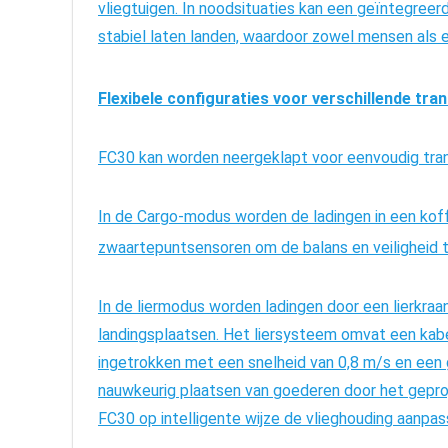
vliegtuigen. In noodsituaties kan een geïntegree
stabiel laten landen, waardoor zowel mensen al
Flexibele configuraties voor verschillende tra
FC30 kan worden neergeklapt voor eenvoudig tran
In de Cargo-modus worden de ladingen in een koff
zwaartepuntsensoren om de balans en veiligheid 
In de liermodus worden ladingen door een lierkraa
landingsplaatsen. Het liersysteem omvat een kab
ingetrokken met een snelheid van 0,8 m/s en een g
nauwkeurig plaatsen van goederen door het geproj
FC30 op intelligente wijze de vlieghouding aanpa