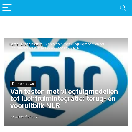
Home
-
Drone nieuws
-
Van testen met vliegtuigmodellen tot
luchtruimintegratie: terug- en vooruitblik NLR
Drone nieuws
Van testen met vliegtuigmodellen
tot luchtruimintegratie: terug- en
vooruitblik NLR
15 december 2021