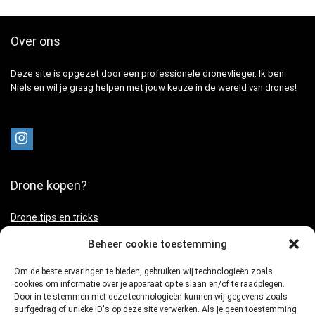
Over ons
Deze site is opgezet door een professionele dronevlieger. Ik ben
Niels en wil je graag helpen met jouw keuze in de wereld van drones!
Drone kopen?
Drone tips en tricks
Beste drone deals
Beheer cookie toestemming
Om de beste ervaringen te bieden, gebruiken wij technologieën zoals
cookies om informatie over je apparaat op te slaan en/of te raadplegen.
Door in te stemmen met deze technologieën kunnen wij gegevens zoals
Schrijf je in voor de laatste deals
surfgedrag of unieke ID's op deze site verwerken. Als je geen toestemming