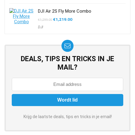
DJI Air 2S Fly More Combo
Oorspronkelijke
Huidige
€
1,219.00
€
1,299.00
prijs
prijs
DJI
was:
is:
€1,299.00.
€1,219.00.
DEALS, TIPS EN TRICKS IN JE
MAIL?
Krijg de laatste deals, tips en tricks in je email!