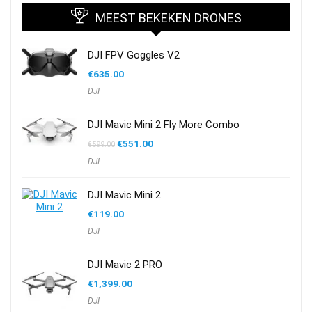
MEEST BEKEKEN DRONES
DJI FPV Goggles V2
€
635.00
DJI
DJI Mavic Mini 2 Fly More Combo
Oorspronkelijke
Huidige
€
551.00
€
599.00
prijs
prijs
DJI
was:
is:
€599.00.
€551.00.
DJI Mavic Mini 2
€
119.00
DJI
DJI Mavic 2 PRO
€
1,399.00
DJI