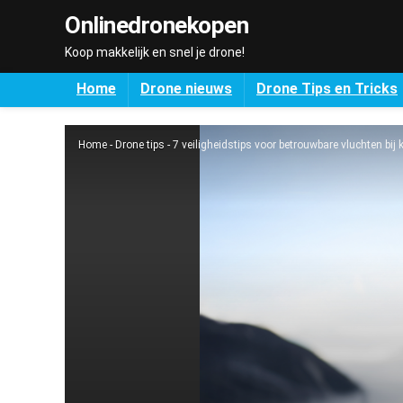
Onlinedronekopen
Koop makkelijk en snel je drone!
Home
Drone nieuws
Drone Tips en Tricks
Home
-
Drone tips
-
7 veiligheidstips voor betrouwbare vluchten bij