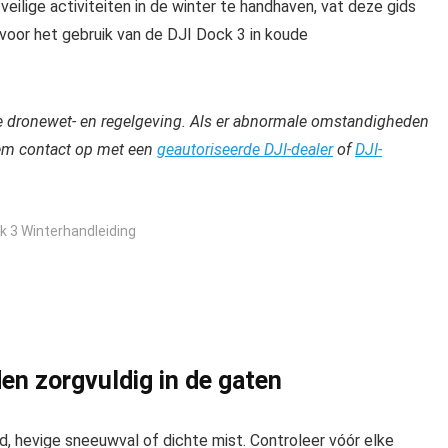
eilige activiteiten in de winter te handhaven, vat deze gids
voor het gebruik van de DJI Dock 3 in koude
le dronewet- en regelgeving. Als er abnormale omstandigheden
eem contact op met een
geautoriseerde DJI-dealer
of
DJI-
k 3 Winterhandleiding
n zorgvuldig in de gaten
d, hevige sneeuwval of dichte mist.
Controleer vóór elke