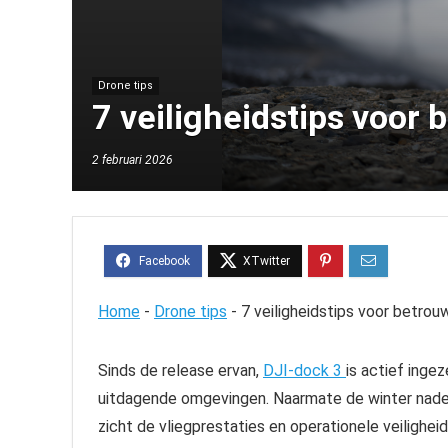
Drone tips
7 veiligheidstips voor
2 februari 2026
Home
-
Drone tips
-
7 veiligheidstips voor betrou
Sinds de release ervan,
DJI-dock 3
is actief inge
uitdagende omgevingen. Naarmate de winter nader
zicht de vliegprestaties en operationele veiligheid