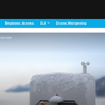
Beginner drones
DJI
Drone Wetgeving
 koud weer