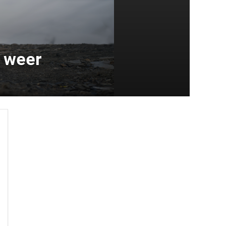
d weer