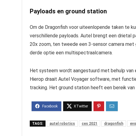
Payloads en ground station
Om de Dragonfish voor uiteenlopende taken te kun
verschillende payloads. Autel brengt een drietal
20x zoom, ten tweede een 3-sensor camera met 
derde optie een multispectraalcamera.
Het systeem wordt aangestuurd met behulp van een
Hierop draait Autel Voyager software, met functies 
tracking. Het ground station heeft een bereik van 
TAGS:
autel robotics
ces 2021
dragonfish
evo