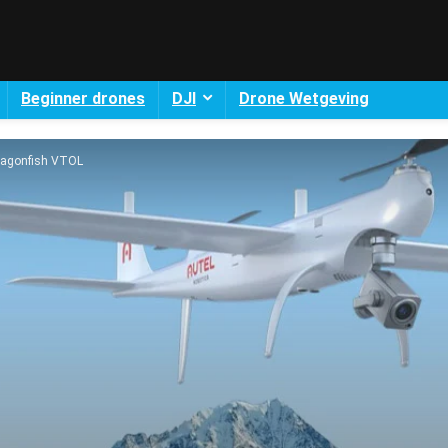
Beginner drones
DJI
Drone Wetgeving
Dragonfish VTOL