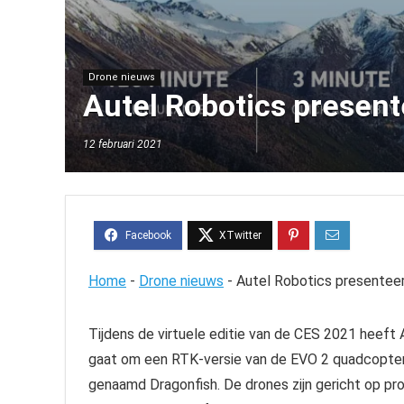
Drone nieuws
Autel Robotics presen
12 februari 2021
Home
-
Drone nieuws
-
Autel Robotics presentee
Tijdens de virtuele editie van de CES 2021 heef
gaat om een RTK-versie van de EVO 2 quadcopter 
genaamd Dragonfish. De drones zijn gericht op pr