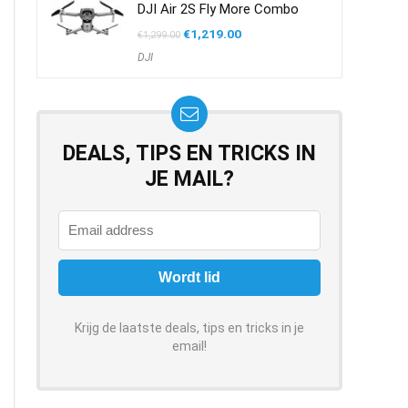
DJI Air 2S Fly More Combo
Oorspronkelijke
Huidige
€
1,219.00
€
1,299.00
prijs
prijs
DJI
was:
is:
€1,299.00.
€1,219.00.
DEALS, TIPS EN TRICKS IN
JE MAIL?
Krijg de laatste deals, tips en tricks in je
email!