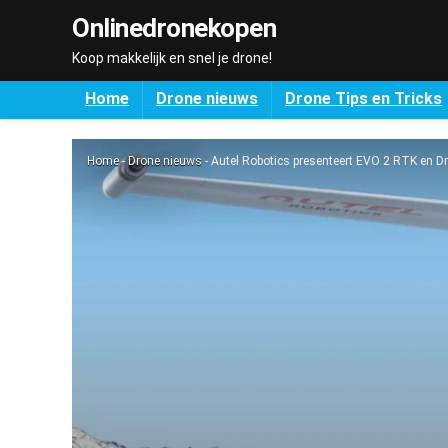
Onlinedronekopen
Koop makkelijk en snel je drone!
Home
Drone nieuws
Drone Tips en Tricks
Home
-
Drone nieuws
-
Autel Robotics presenteert EVO 2 RTK en 