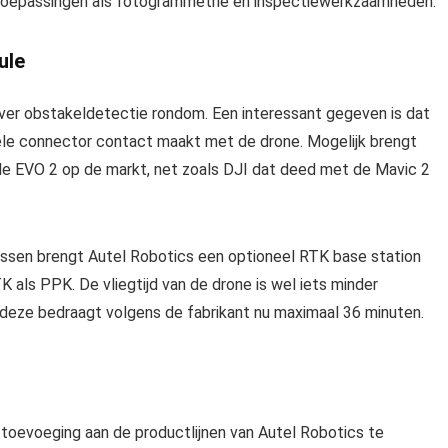
 toepassingen als fotogrammetrie en inspectiewerkzaamheden.
ule
er obstakeldetectie rondom. Een interessant gegeven is dat
ele connector contact maakt met de drone. Mogelijk brengt
r de EVO 2 op de markt, net zoals DJI dat deed met de Mavic 2
assen brengt Autel Robotics een optioneel RTK base station
als PPK. De vliegtijd van de drone is wel iets minder
deze bedraagt volgens de fabrikant nu maximaal 36 minuten.
 toevoeging aan de productlijnen van Autel Robotics te