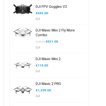
DJI FPV Goggles V2
€
635.00
DJI
DJI Mavic Mini 2 Fly More
Combo
Oorspronkelijke
Huidige
€
551.00
€
599.00
prijs
prijs
DJI
was:
is:
€599.00.
€551.00.
DJI Mavic Mini 2
€
119.00
DJI
DJI Mavic 2 PRO
€
1,399.00
DJI