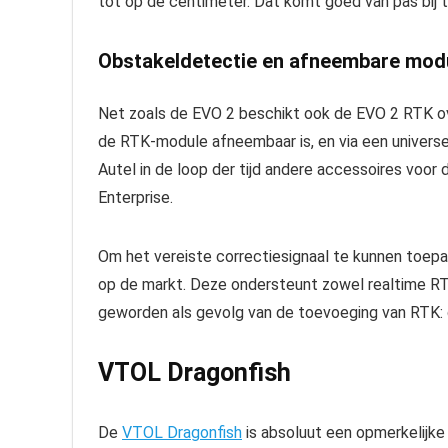
tot op de centimeter. Dat komt goed van pas bij
Obstakeldetectie en afneembare mod
Net zoals de EVO 2 beschikt ook de EVO 2 RTK ov
de RTK-module afneembaar is, en via een univers
Autel in de loop der tijd andere accessoires voo
Enterprise.
Om het vereiste correctiesignaal te kunnen toep
op de markt. Deze ondersteunt zowel realtime RTK 
geworden als gevolg van de toevoeging van RTK: 
VTOL Dragonfish
De
VTOL Dragonfish
is absoluut een opmerkelijke