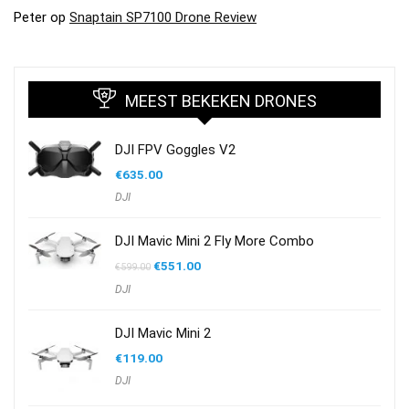
Peter
op
Snaptain SP7100 Drone Review
MEEST BEKEKEN DRONES
DJI FPV Goggles V2
€
635.00
DJI
DJI Mavic Mini 2 Fly More Combo
Oorspronkelijke
Huidige
€
551.00
€
599.00
prijs
prijs
DJI
was:
is:
€599.00.
€551.00.
DJI Mavic Mini 2
€
119.00
DJI