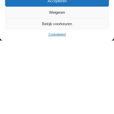
Accepteren
Krijg de laatste deals, tips en tricks in je email!
Weigeren
Bekijk voorkeuren
Cookiebeleid
Over ons
Deze site is opgezet door een professionele dronevlieger. Ik ben
Niels en wil je graag helpen met jouw keuze in de wereld van drones!
Drone kopen?
Drone tips en tricks
Beste drone deals