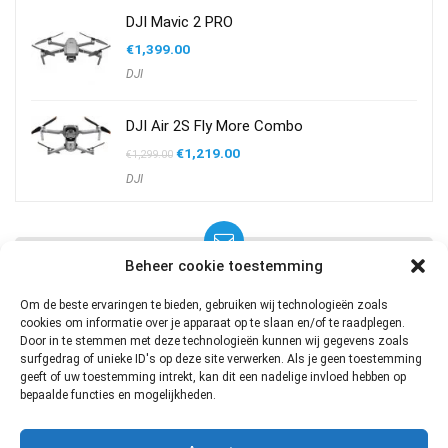
DJI Mavic 2 PRO
€
1,399.00
DJI
DJI Air 2S Fly More Combo
Oorspronkelijke
Huidige
€
1,219.00
€
1,299.00
prijs
prijs
DJI
was:
is:
€1,299.00.
€1,219.00.
Beheer cookie toestemming
DEALS, TIPS EN TRICKS IN JE
Om de beste ervaringen te bieden, gebruiken wij technologieën zoals
MAIL?
cookies om informatie over je apparaat op te slaan en/of te raadplegen.
Door in te stemmen met deze technologieën kunnen wij gegevens zoals
surfgedrag of unieke ID's op deze site verwerken. Als je geen toestemming
geeft of uw toestemming intrekt, kan dit een nadelige invloed hebben op
bepaalde functies en mogelijkheden.