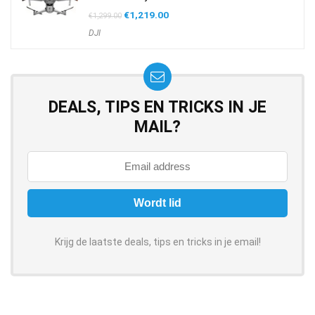
Oorspronkelijke
Huidige
€
1,219.00
€
1,299.00
prijs
prijs
DJI
was:
is:
€1,299.00.
€1,219.00.
DEALS, TIPS EN TRICKS IN JE
MAIL?
Krijg de laatste deals, tips en tricks in je email!