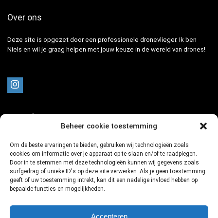
Over ons
Deze site is opgezet door een professionele dronevlieger. Ik ben
Niels en wil je graag helpen met jouw keuze in de wereld van drones!
Drone kopen?
Beheer cookie toestemming
Drone tips en tricks
Om de beste ervaringen te bieden, gebruiken wij technologieën zoals
Beste drone deals
cookies om informatie over je apparaat op te slaan en/of te raadplegen.
Door in te stemmen met deze technologieën kunnen wij gegevens zoals
surfgedrag of unieke ID's op deze site verwerken. Als je geen toestemming
geeft of uw toestemming intrekt, kan dit een nadelige invloed hebben op
bepaalde functies en mogelijkheden.
Schrijf je in voor de laatste deals
Accepteren