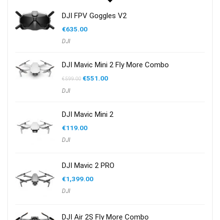
DJI FPV Goggles V2
€
635.00
DJI
DJI Mavic Mini 2 Fly More Combo
Oorspronkelijke
Huidige
€
551.00
€
599.00
prijs
prijs
DJI
was:
is:
€599.00.
€551.00.
DJI Mavic Mini 2
€
119.00
DJI
DJI Mavic 2 PRO
€
1,399.00
DJI
DJI Air 2S Fly More Combo