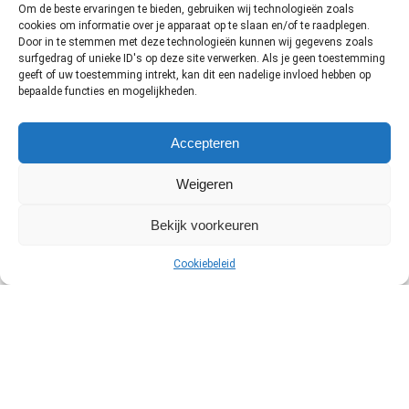
Om de beste ervaringen te bieden, gebruiken wij technologieën zoals
€
119.00
cookies om informatie over je apparaat op te slaan en/of te raadplegen.
Door in te stemmen met deze technologieën kunnen wij gegevens zoals
DJI
surfgedrag of unieke ID's op deze site verwerken. Als je geen toestemming
geeft of uw toestemming intrekt, kan dit een nadelige invloed hebben op
bepaalde functies en mogelijkheden.
DJI Mavic 2 PRO
€
1,399.00
Accepteren
DJI
Weigeren
DJI Air 2S Fly More Combo
Oorspronkelijke
Huidige
€
1,219.00
€
1,299.00
Bekijk voorkeuren
prijs
prijs
DJI
was:
is:
€1,299.00.
€1,219.00.
Cookiebeleid
DEALS, TIPS EN TRICKS IN JE
MAIL?