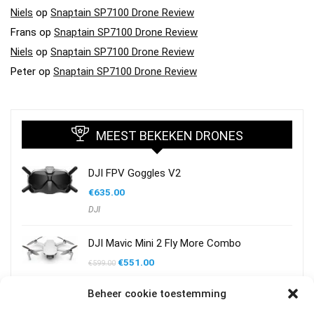
Niels
op
Snaptain SP7100 Drone Review
Frans
op
Snaptain SP7100 Drone Review
Niels
op
Snaptain SP7100 Drone Review
Peter
op
Snaptain SP7100 Drone Review
MEEST BEKEKEN DRONES
DJI FPV Goggles V2
€
635.00
DJI
DJI Mavic Mini 2 Fly More Combo
Oorspronkelijke
Huidige
€
551.00
€
599.00
prijs
prijs
DJI
was:
is:
€599.00.
€551.00.
Beheer cookie toestemming
DJI Mavic Mini 2