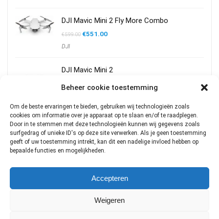
DJI Mavic Mini 2 Fly More Combo
Oorspronkelijke
Huidige
€
551.00
€
599.00
prijs
prijs
DJI
was:
is:
€599.00.
€551.00.
DJI Mavic Mini 2
€
119.00
Beheer cookie toestemming
DJI
Om de beste ervaringen te bieden, gebruiken wij technologieën zoals
cookies om informatie over je apparaat op te slaan en/of te raadplegen.
DJI Mavic 2 PRO
Door in te stemmen met deze technologieën kunnen wij gegevens zoals
surfgedrag of unieke ID's op deze site verwerken. Als je geen toestemming
€
1,399.00
geeft of uw toestemming intrekt, kan dit een nadelige invloed hebben op
DJI
bepaalde functies en mogelijkheden.
DJI Air 2S Fly More Combo
Accepteren
Oorspronkelijke
Huidige
€
1,219.00
€
1,299.00
prijs
prijs
DJI
was:
is:
Weigeren
€1,299.00.
€1,219.00.