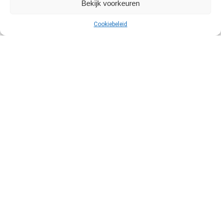
Bekijk voorkeuren
Cookiebeleid
DEALS, TIPS EN TRICKS IN JE
MAIL?
Krijg de laatste deals, tips en tricks in je email!
Over ons
Deze site is opgezet door een professionele dronevlieger. Ik ben