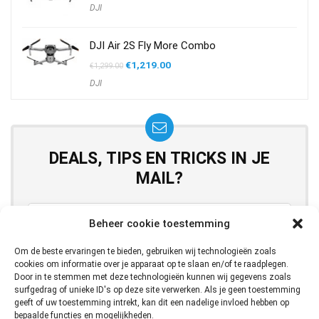
DJI
DJI Air 2S Fly More Combo
Oorspronkelijke
Huidige
€
1,219.00
€
1,299.00
prijs
prijs
DJI
was:
is:
€1,299.00.
€1,219.00.
DEALS, TIPS EN TRICKS IN JE
MAIL?
Beheer cookie toestemming
Om de beste ervaringen te bieden, gebruiken wij technologieën zoals
cookies om informatie over je apparaat op te slaan en/of te raadplegen.
Door in te stemmen met deze technologieën kunnen wij gegevens zoals
surfgedrag of unieke ID's op deze site verwerken. Als je geen toestemming
Krijg de laatste deals, tips en tricks in je email!
geeft of uw toestemming intrekt, kan dit een nadelige invloed hebben op
bepaalde functies en mogelijkheden.