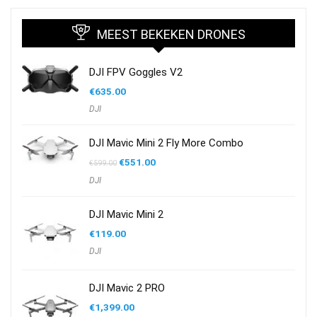
MEEST BEKEKEN DRONES
DJI FPV Goggles V2
€
635.00
DJI
DJI Mavic Mini 2 Fly More Combo
Oorspronkelijke
Huidige
€
551.00
€
599.00
prijs
prijs
DJI
was:
is:
€599.00.
€551.00.
DJI Mavic Mini 2
€
119.00
DJI
DJI Mavic 2 PRO
€
1,399.00