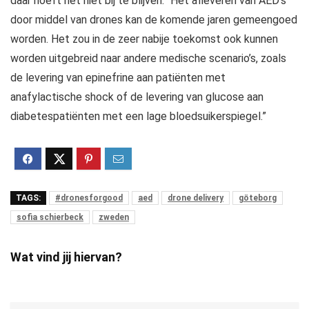
daar hoeft het niet bij te blijven: “Het afleveren van AED’s
door middel van drones kan de komende jaren gemeengoed
worden. Het zou in de zeer nabije toekomst ook kunnen
worden uitgebreid naar andere medische scenario’s, zoals
de levering van epinefrine aan patiënten met
anafylactische shock of de levering van glucose aan
diabetespatiënten met een lage bloedsuikerspiegel.”
TAGS:
#dronesforgood
aed
drone delivery
göteborg
sofia schierbeck
zweden
Wat vind jij hiervan?