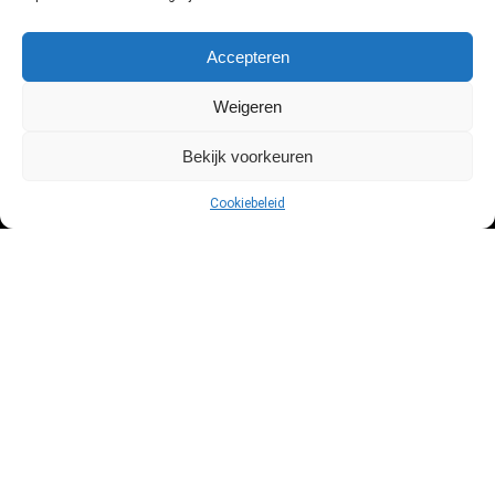
Accepteren
Over ons
Weigeren
Deze site is opgezet door een professionele dronevlieger. Ik ben
Bekijk voorkeuren
Niels en wil je graag helpen met jouw keuze in de wereld van drones!
Cookiebeleid
Drone kopen?
Drone tips en tricks
Beste drone deals