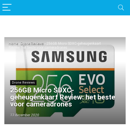
Home
-
Drone Reviews
-
256GB Micro SDXC-geheugenkaart
Review: het beste voor cameradrones
Drone Reviews
256GB Micro SDXC-
geheugenkaart Review: het beste
voor cameradrones
13 december 2020