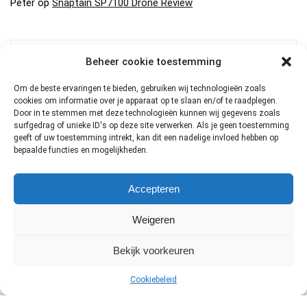
Peter
op
Snaptain SP7100 Drone Review
Beheer cookie toestemming
MEEST BEKEKEN DRONES
Om de beste ervaringen te bieden, gebruiken wij technologieën zoals
DJI FPV Goggles V2
cookies om informatie over je apparaat op te slaan en/of te raadplegen.
Door in te stemmen met deze technologieën kunnen wij gegevens zoals
€
635.00
surfgedrag of unieke ID's op deze site verwerken. Als je geen toestemming
DJI
geeft of uw toestemming intrekt, kan dit een nadelige invloed hebben op
bepaalde functies en mogelijkheden.
DJI Mavic Mini 2 Fly More Combo
Accepteren
Oorspronkelijke
Huidige
€
551.00
€
599.00
prijs
prijs
DJI
was:
is:
Weigeren
€599.00.
€551.00.
DJI Mavic Mini 2
Bekijk voorkeuren
€
119.00
DJI
Cookiebeleid