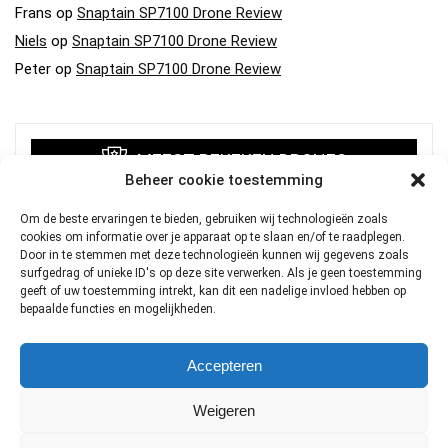
Frans
op
Snaptain SP7100 Drone Review
Niels
op
Snaptain SP7100 Drone Review
Peter
op
Snaptain SP7100 Drone Review
MEEST BEKEKEN DRONES
Beheer cookie toestemming
DJI FPV Goggles V2
Om de beste ervaringen te bieden, gebruiken wij technologieën zoals
cookies om informatie over je apparaat op te slaan en/of te raadplegen.
€
635.00
Door in te stemmen met deze technologieën kunnen wij gegevens zoals
DJI
surfgedrag of unieke ID's op deze site verwerken. Als je geen toestemming
geeft of uw toestemming intrekt, kan dit een nadelige invloed hebben op
bepaalde functies en mogelijkheden.
DJI Mavic Mini 2 Fly More Combo
Oorspronkelijke
Huidige
€
551.00
€
599.00
prijs
prijs
Accepteren
DJI
was:
is:
€599.00.
€551.00.
Weigeren
DJI Mavic Mini 2
€
119.00