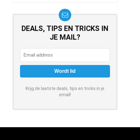
€1,299.00.
€1,219.00.
DEALS, TIPS EN TRICKS IN
JE MAIL?
Krijg de laatste deals, tips en tricks in je
email!