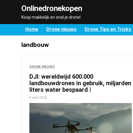
Onlinedronekopen
Koop makkelijk en snel je drone!
Home
Drone nieuws
Drone Tips en Tricks
landbouw
DRONE NIEUWS
DJI: wereldwijd 600.000
landbouwdrones in gebruik, miljarden
liters water bespaard |
6 mei 2026