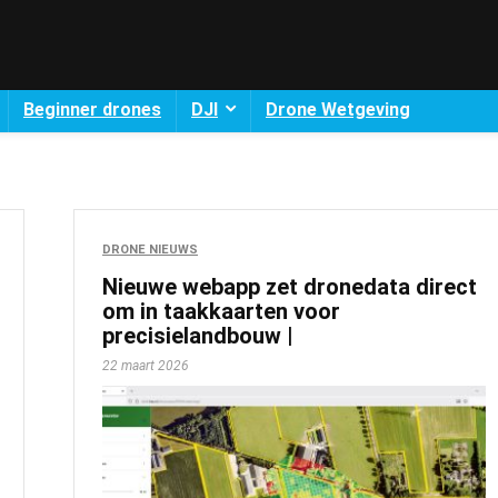
Beginner drones
DJI
Drone Wetgeving
DRONE NIEUWS
Nieuwe webapp zet dronedata direct
om in taakkaarten voor
precisielandbouw |
22 maart 2026