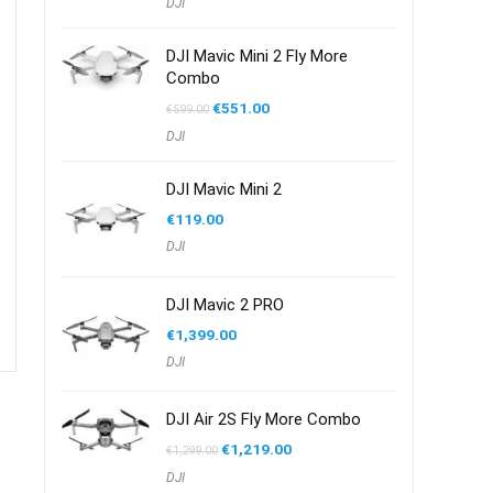
DJI
DJI Mavic Mini 2 Fly More
Combo
Oorspronkelijke
Huidige
€
551.00
€
599.00
prijs
prijs
DJI
was:
is:
€599.00.
€551.00.
DJI Mavic Mini 2
€
119.00
DJI
DJI Mavic 2 PRO
€
1,399.00
DJI
DJI Air 2S Fly More Combo
Oorspronkelijke
Huidige
€
1,219.00
€
1,299.00
prijs
prijs
DJI
was:
is: