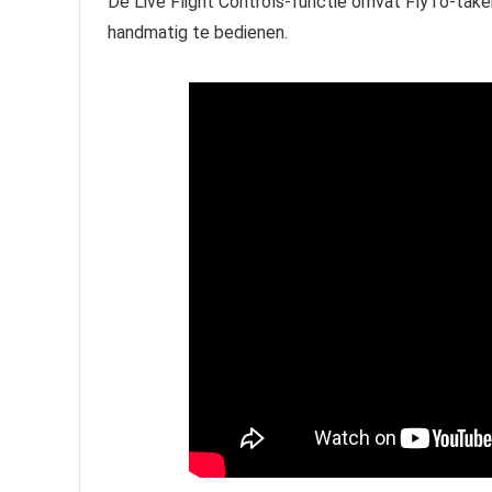
De Live Flight Controls-functie omvat FlyTo-tak
handmatig te bedienen.