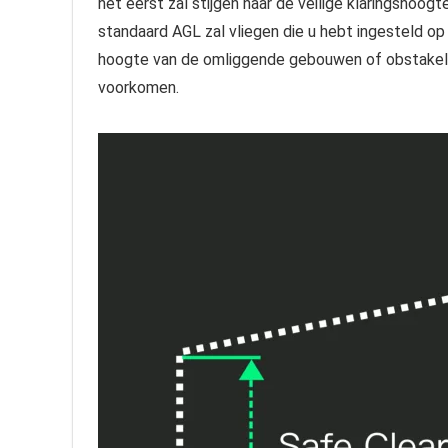
het eerst zal stijgen naar de veilige klaringshoog
standaard AGL zal vliegen die u hebt ingesteld op
hoogte van de omliggende gebouwen of obstakels e
voorkomen.