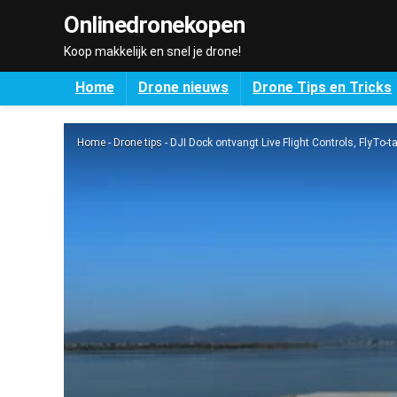
Onlinedronekopen
Koop makkelijk en snel je drone!
Home
Drone nieuws
Drone Tips en Tricks
Home
-
Drone tips
-
DJI Dock ontvangt Live Flight Controls, FlyTo-